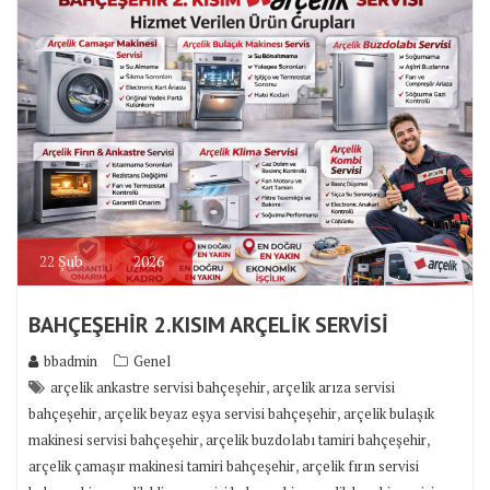
22
Şub
2026
BAHÇEŞEHİR 2.KISIM ARÇELİK SERVİSİ
bbadmin
Genel
,
arçelik ankastre servisi bahçeşehir
arçelik arıza servisi
,
,
bahçeşehir
arçelik beyaz eşya servisi bahçeşehir
arçelik bulaşık
,
,
makinesi servisi bahçeşehir
arçelik buzdolabı tamiri bahçeşehir
,
arçelik çamaşır makinesi tamiri bahçeşehir
arçelik fırın servisi