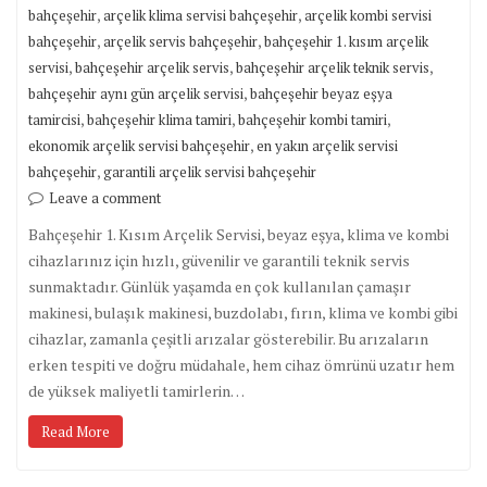
,
,
bahçeşehir
arçelik klima servisi bahçeşehir
arçelik kombi servisi
,
,
bahçeşehir
arçelik servis bahçeşehir
bahçeşehir 1. kısım arçelik
,
,
,
servisi
bahçeşehir arçelik servis
bahçeşehir arçelik teknik servis
,
bahçeşehir aynı gün arçelik servisi
bahçeşehir beyaz eşya
,
,
,
tamircisi
bahçeşehir klima tamiri
bahçeşehir kombi tamiri
,
ekonomik arçelik servisi bahçeşehir
en yakın arçelik servisi
,
bahçeşehir
garantili arçelik servisi bahçeşehir
Leave a comment
Bahçeşehir 1. Kısım Arçelik Servisi, beyaz eşya, klima ve kombi
cihazlarınız için hızlı, güvenilir ve garantili teknik servis
sunmaktadır. Günlük yaşamda en çok kullanılan çamaşır
makinesi, bulaşık makinesi, buzdolabı, fırın, klima ve kombi gibi
cihazlar, zamanla çeşitli arızalar gösterebilir. Bu arızaların
erken tespiti ve doğru müdahale, hem cihaz ömrünü uzatır hem
de yüksek maliyetli tamirlerin…
Read More