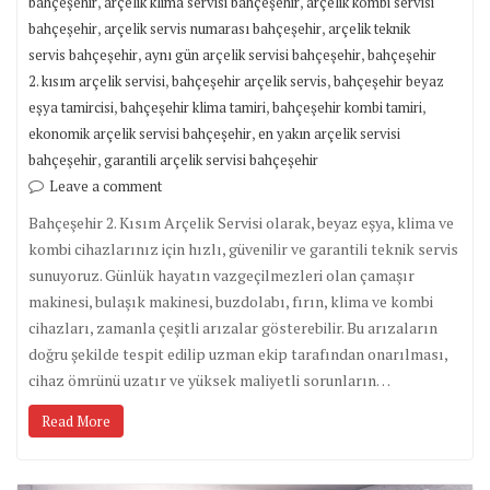
,
,
bahçeşehir
arçelik klima servisi bahçeşehir
arçelik kombi servisi
,
,
bahçeşehir
arçelik servis numarası bahçeşehir
arçelik teknik
,
,
servis bahçeşehir
aynı gün arçelik servisi bahçeşehir
bahçeşehir
,
,
2. kısım arçelik servisi
bahçeşehir arçelik servis
bahçeşehir beyaz
,
,
,
eşya tamircisi
bahçeşehir klima tamiri
bahçeşehir kombi tamiri
,
ekonomik arçelik servisi bahçeşehir
en yakın arçelik servisi
,
bahçeşehir
garantili arçelik servisi bahçeşehir
Leave a comment
Bahçeşehir 2. Kısım Arçelik Servisi olarak, beyaz eşya, klima ve
kombi cihazlarınız için hızlı, güvenilir ve garantili teknik servis
sunuyoruz. Günlük hayatın vazgeçilmezleri olan çamaşır
makinesi, bulaşık makinesi, buzdolabı, fırın, klima ve kombi
cihazları, zamanla çeşitli arızalar gösterebilir. Bu arızaların
doğru şekilde tespit edilip uzman ekip tarafından onarılması,
cihaz ömrünü uzatır ve yüksek maliyetli sorunların…
Read More