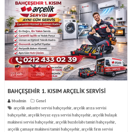
22
Şub
2026
BAHÇEŞEHİR 1. KISIM ARÇELİK SERVİSİ
bbadmin
Genel
,
arçelik ankastre servisi bahçeşehir
arçelik arıza servisi
,
,
bahçeşehir
arçelik beyaz eşya servisi bahçeşehir
arçelik bulaşık
,
,
makinesi servisi bahçeşehir
arçelik buzdolabı tamiri bahçeşehir
,
arçelik çamaşır makinesi tamiri bahçeşehir
arçelik fırın servisi