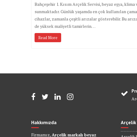
Bahçeşehir 1. Kısım Arçelik Servisi, beyaz eşya, klima v
sunmaktadır. Günlük yaşamda en çok kullanılan çamaşır
cihazlar, zamanla çeşitli arızalar gösterebilir. Bu ar
de yüksek maliyetli tamirlerin…
Read More
Pr
Arç
Hakkımızda
Arçelik
Firmamız,
Arçelik markalı beyaz
Arçelik 