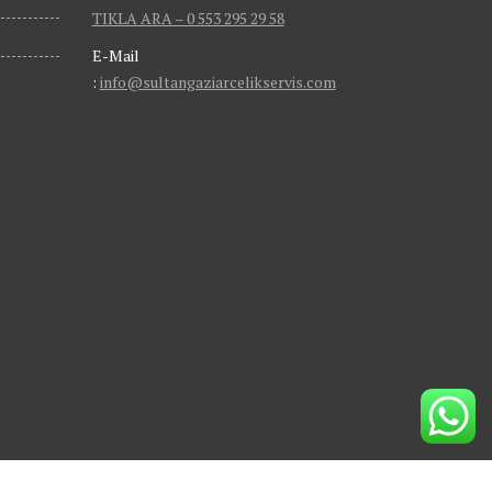
TIKLA ARA – 0 553 295 29 58
E-Mail
:
info@sultangaziarcelikservis.com