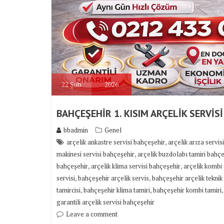
22
Şub
2026
BAHÇEŞEHİR 1. KISIM ARÇELİK SERVİSİ
bbadmin
Genel
,
arçelik ankastre servisi bahçeşehir
arçelik arıza servis
,
makinesi servisi bahçeşehir
arçelik buzdolabı tamiri bahç
,
,
bahçeşehir
arçelik klima servisi bahçeşehir
arçelik kombi 
,
,
servisi
bahçeşehir arçelik servis
bahçeşehir arçelik teknik
,
,
tamircisi
bahçeşehir klima tamiri
bahçeşehir kombi tamiri
garantili arçelik servisi bahçeşehir
Leave a comment