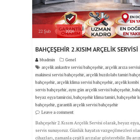
22
Şub
2026
BAHÇEŞEHİR 2.KISIM ARÇELİK SERVİSİ
bbadmin
Genel
,
arçelik ankastre servisi bahçeşehir
arçelik arıza servis
,
makinesi servisi bahçeşehir
arçelik buzdolabı tamiri bahç
,
,
bahçeşehir
arçelik klima servisi bahçeşehir
arçelik kombi 
,
,
servis bahçeşehir
aynı gün arçelik servisi bahçeşehir
bahç
,
,
beyaz eşya tamircisi
bahçeşehir klima tamiri
bahçeşehir k
,
bahçeşehir
garantili arçelik servisi bahçeşehir
Leave a comment
Bahçeşehir 2. Kısım Arçelik Servisi olarak, beyaz eşya, 
servis sunuyoruz. Günlük hayatın vazgeçilmezleri olan
cihazları, zamanla çeşitli arızalar gösterebilir. Bu ar