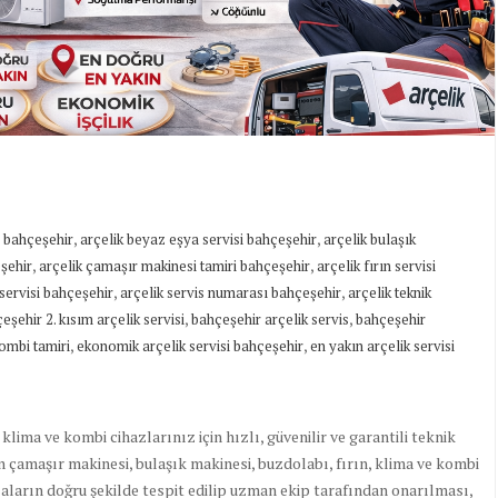
,
,
i bahçeşehir
arçelik beyaz eşya servisi bahçeşehir
arçelik bulaşık
,
,
eşehir
arçelik çamaşır makinesi tamiri bahçeşehir
arçelik fırın servisi
,
,
servisi bahçeşehir
arçelik servis numarası bahçeşehir
arçelik teknik
,
,
eşehir 2. kısım arçelik servisi
bahçeşehir arçelik servis
bahçeşehir
,
,
ombi tamiri
ekonomik arçelik servisi bahçeşehir
en yakın arçelik servisi
klima ve kombi cihazlarınız için hızlı, güvenilir ve garantili teknik
 çamaşır makinesi, bulaşık makinesi, buzdolabı, fırın, klima ve kombi
ızaların doğru şekilde tespit edilip uzman ekip tarafından onarılması,