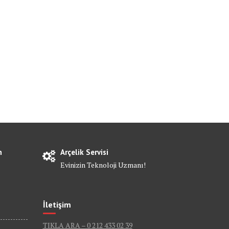
n
Arçelik Servisi
Evinizin Teknoloji Uzmanı!
İletişim
TIKLA ARA – 0 212 433 02 39