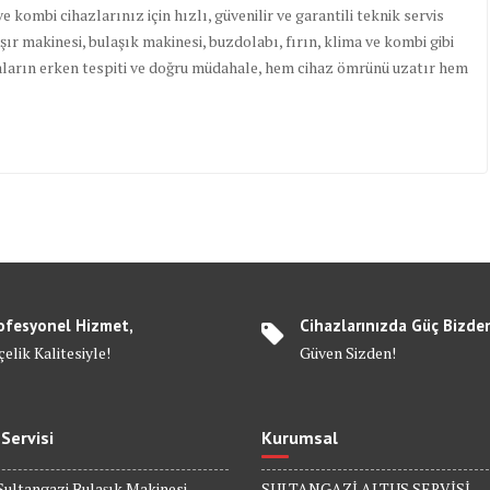
e kombi cihazlarınız için hızlı, güvenilir ve garantili teknik servis
 makinesi, bulaşık makinesi, buzdolabı, fırın, klima ve kombi gibi
ızaların erken tespiti ve doğru müdahale, hem cihaz ömrünü uzatır hem
ofesyonel Hizmet,
Cihazlarınızda Güç Bizde
elik Kalitesiyle!
Güven Sizden!
 Servisi
Kurumsal
Sultangazi Bulaşık Makinesi
SULTANGAZİ ALTUS SERVİSİ