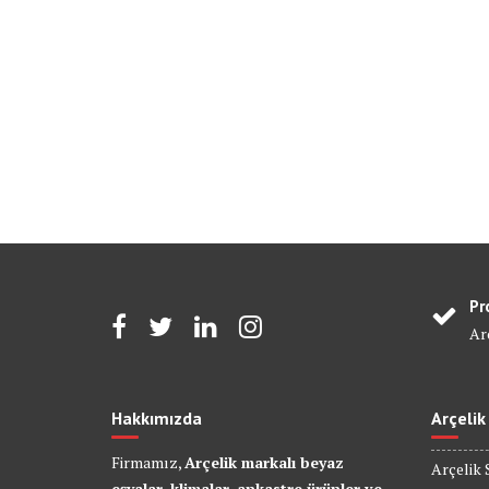
Pr
Arç
Hakkımızda
Arçelik
Firmamız,
Arçelik markalı beyaz
Arçelik 
eşyalar, klimalar, ankastre ürünler ve