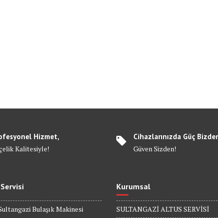
ofesyonel Hizmet,
Cihazlarınızda Güç Bizde
elik Kalitesiyle!
Güven Sizden!
 Servisi
Kurumsal
Sultangazi Bulaşık Makinesi
SULTANGAZİ ALTUS SERVİSİ