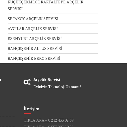
KÜÇÜKÇEKMECE KARTALTEPE ARÇELİK
SERVİSİ
SEFAKÖY ARÇELİK SERVİSİ
AVCILAR ARÇELİK SERVİSİ
ESENYURT ARÇELİK SERVİSİ
BAHÇEŞEHİR ALTUS SERVİSİ
BAHÇEŞEHİR BEKO SERVİSİ
n
Arçelik Servisi
Evinizin Teknoloji Uzmanı!
İletişim
TIKLA ARA – 0 212 433 02 39
TIKLA ARA – 0 553 295 29 58