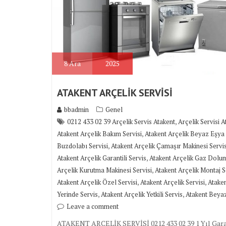
8
Ara
2025
ATAKENT ARÇELİK SERVİSİ
bbadmin
Genel
,
0212 433 02 39 Arçelik Servis Atakent
Arçelik Servisi A
,
Atakent Arçelik Bakım Servisi
Atakent Arçelik Beyaz Eşya 
,
Buzdolabı Servisi
Atakent Arçelik Çamaşır Makinesi Servis
,
Atakent Arçelik Garantili Servis
Atakent Arçelik Gaz Dolu
,
Arçelik Kurutma Makinesi Servisi
Atakent Arçelik Montaj S
,
,
Atakent Arçelik Özel Servisi
Atakent Arçelik Servisi
Ataken
,
,
Yerinde Servis
Atakent Arçelik Yetkili Servis
Atakent Beyaz
Leave a comment
ATAKENT ARÇELİK SERVİSİ 0212 433 02 39 1 Yıl Garanti