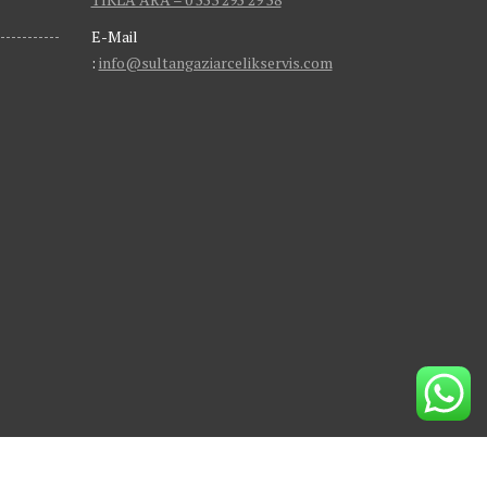
E-Mail
:
info@sultangaziarcelikservis.com