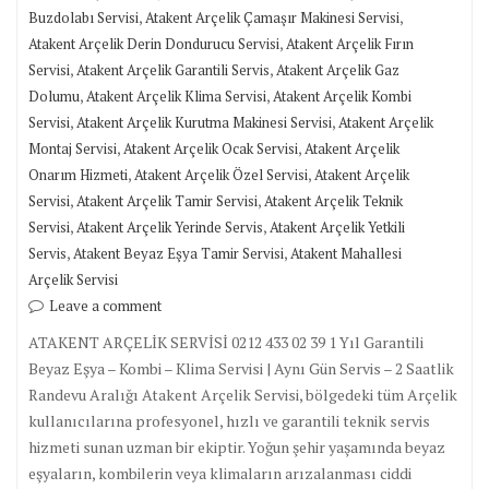
,
,
Buzdolabı Servisi
Atakent Arçelik Çamaşır Makinesi Servisi
,
Atakent Arçelik Derin Dondurucu Servisi
Atakent Arçelik Fırın
,
,
Servisi
Atakent Arçelik Garantili Servis
Atakent Arçelik Gaz
,
,
Dolumu
Atakent Arçelik Klima Servisi
Atakent Arçelik Kombi
,
,
Servisi
Atakent Arçelik Kurutma Makinesi Servisi
Atakent Arçelik
,
,
Montaj Servisi
Atakent Arçelik Ocak Servisi
Atakent Arçelik
,
,
Onarım Hizmeti
Atakent Arçelik Özel Servisi
Atakent Arçelik
,
,
Servisi
Atakent Arçelik Tamir Servisi
Atakent Arçelik Teknik
,
,
Servisi
Atakent Arçelik Yerinde Servis
Atakent Arçelik Yetkili
,
,
Servis
Atakent Beyaz Eşya Tamir Servisi
Atakent Mahallesi
Arçelik Servisi
Leave a comment
ATAKENT ARÇELİK SERVİSİ 0212 433 02 39 1 Yıl Garantili
Beyaz Eşya – Kombi – Klima Servisi | Aynı Gün Servis – 2 Saatlik
Randevu Aralığı Atakent Arçelik Servisi, bölgedeki tüm Arçelik
kullanıcılarına profesyonel, hızlı ve garantili teknik servis
hizmeti sunan uzman bir ekiptir. Yoğun şehir yaşamında beyaz
eşyaların, kombilerin veya klimaların arızalanması ciddi