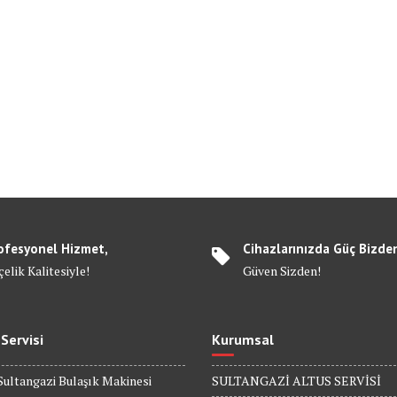
ofesyonel Hizmet,
Cihazlarınızda Güç Bizde
elik Kalitesiyle!
Güven Sizden!
 Servisi
Kurumsal
Sultangazi Bulaşık Makinesi
SULTANGAZİ ALTUS SERVİSİ