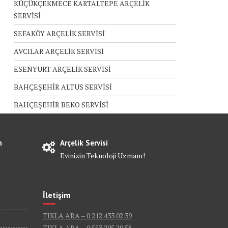
KÜÇÜKÇEKMECE KARTALTEPE ARÇELİK
SERVİSİ
SEFAKÖY ARÇELİK SERVİSİ
AVCILAR ARÇELİK SERVİSİ
ESENYURT ARÇELİK SERVİSİ
BAHÇEŞEHİR ALTUS SERVİSİ
BAHÇEŞEHİR BEKO SERVİSİ
n
Arçelik Servisi
Evinizin Teknoloji Uzmanı!
İletişim
TIKLA ARA – 0 212 433 02 39
TIKLA ARA – 0 553 295 29 58