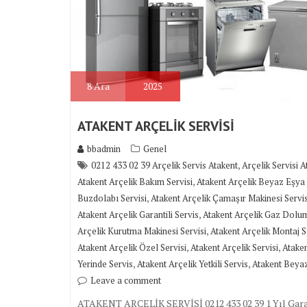
8
Ara
2025
ATAKENT ARÇELİK SERVİSİ
bbadmin
Genel
,
0212 433 02 39 Arçelik Servis Atakent
Arçelik Servisi A
,
Atakent Arçelik Bakım Servisi
Atakent Arçelik Beyaz Eşya 
,
Buzdolabı Servisi
Atakent Arçelik Çamaşır Makinesi Servis
,
Atakent Arçelik Garantili Servis
Atakent Arçelik Gaz Dolu
,
Arçelik Kurutma Makinesi Servisi
Atakent Arçelik Montaj S
,
,
Atakent Arçelik Özel Servisi
Atakent Arçelik Servisi
Ataken
,
,
Yerinde Servis
Atakent Arçelik Yetkili Servis
Atakent Beyaz
Leave a comment
ATAKENT ARÇELİK SERVİSİ 0212 433 02 39 1 Yıl Garanti