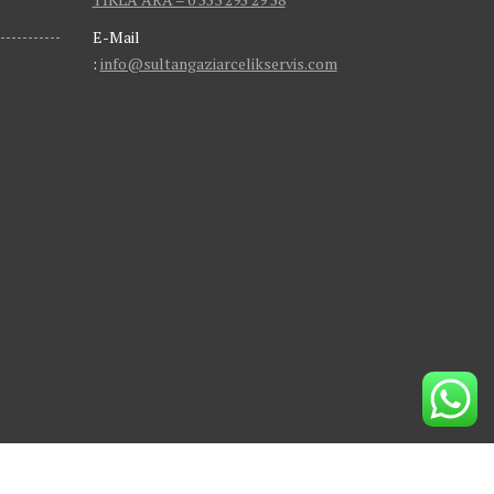
E-Mail
:
info@sultangaziarcelikservis.com