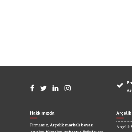
Pr
Arç
Hakkımızda
Arçelik
Firmamız,
Arçelik markalı beyaz
Arçelik 
eşyalar, klimalar, ankastre ürünler ve