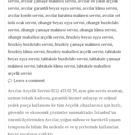
,
,
servisi
avcılar çamaşır makinesi servisi
avcılar en yakın arçelik
,
,
,
servisi
avcılar garantili beyaz eşya servisi
avcılar klima servisi
,
,
avcılar kombi servisi
avcılar kurutma makinesi servisi
avcılar set
,
,
üstü ocak servisi
cihangir beyaz eşya servisi
cihangir buzdolabı
,
,
,
servisi
cihangir çamaşır makinesi servisi
cihangir klima servisi
,
,
cihangir mahallesi arçelik servisi
firuzköy beyaz eşya servisi
,
,
firuzköy buzdolabı servisi
firuzköy çamaşır makinesi servisi
,
,
firuzköy klima servisi
firuzköy mahallesi arçelik servisi
tahtakale
,
,
beyaz eşya servisi
tahtakale buzdolabı servisi
tahtakale çamaşır
,
,
makinesi servisi
tahtakale klima servisi
tahtakale mahallesi
arçelik servisi
Leave a comment
Avcılar Arçelik Servisi 0212 433 02 39, aynı gün servis avantajı,
uzman teknik kadrosu, garantili hizmet anlayışı ve orijinal
yedek parça kullanımı ile tüm Arçelik cihazlarınız için hızlı,
güvenilir ve ekonomik çözümler sunmaktadır. İstanbul’un
önemli ilçelerinden Avcılar, yoğun nüfusu ve hareketli yaşam
temposu ile bilinir. Bu nedenle ev ve iş yerlerinde kullanılan
beyaz eşyaların sağlıklı…