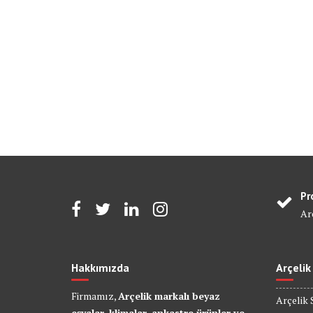
Pr
Arç
Hakkımızda
Arçelik
Firmamız,
Arçelik markalı beyaz
Arçelik 
eşyalar, klimalar, ankastre ürünler ve