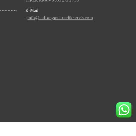
E-Mail
:
info@sultangaziarcelikservis.com