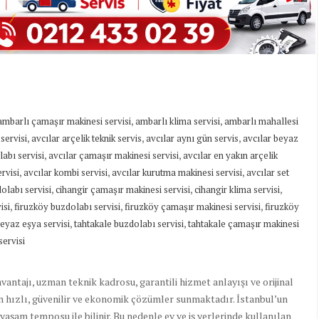
,
,
ambarlı çamaşır makinesi servisi
ambarlı klima servisi
ambarlı mahallesi
,
,
,
 servisi
avcılar arçelik teknik servis
avcılar aynı gün servis
avcılar beyaz
,
,
abı servisi
avcılar çamaşır makinesi servisi
avcılar en yakın arçelik
,
,
,
rvisi
avcılar kombi servisi
avcılar kurutma makinesi servisi
avcılar set
,
,
,
olabı servisi
cihangir çamaşır makinesi servisi
cihangir klima servisi
,
,
,
isi
firuzköy buzdolabı servisi
firuzköy çamaşır makinesi servisi
firuzköy
,
,
beyaz eşya servisi
tahtakale buzdolabı servisi
tahtakale çamaşır makinesi
servisi
avantajı, uzman teknik kadrosu, garantili hizmet anlayışı ve orijinal
in hızlı, güvenilir ve ekonomik çözümler sunmaktadır. İstanbul’un
yaşam temposu ile bilinir. Bu nedenle ev ve iş yerlerinde kullanılan