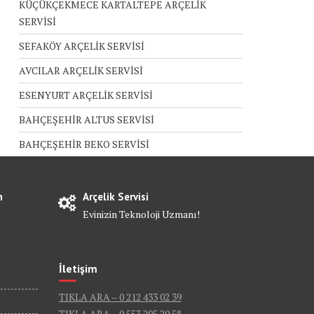
KÜÇÜKÇEKMECE KARTALTEPE ARÇELİK
SERVİSİ
SEFAKÖY ARÇELİK SERVİSİ
AVCILAR ARÇELİK SERVİSİ
ESENYURT ARÇELİK SERVİSİ
BAHÇEŞEHİR ALTUS SERVİSİ
BAHÇEŞEHİR BEKO SERVİSİ
n
Arçelik Servisi
Evinizin Teknoloji Uzmanı!
İletişim
TIKLA ARA – 0 212 433 02 39
TIKLA ARA – 0 553 295 29 58