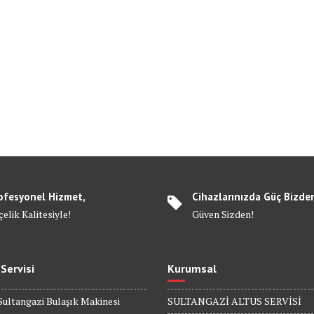
ofesyonel Hizmet,
Cihazlarınızda Güç Bizde
elik Kalitesiyle!
Güven Sizden!
 Servisi
Kurumsal
Sultangazi Bulaşık Makinesi
SULTANGAZİ ALTUS SERVİSİ