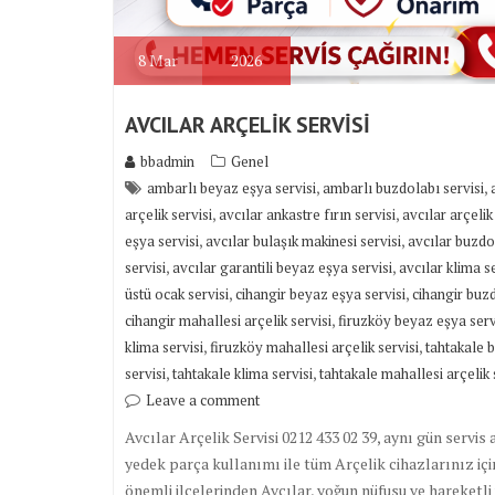
8
Mar
2026
AVCILAR ARÇELİK SERVİSİ
bbadmin
Genel
,
,
ambarlı beyaz eşya servisi
ambarlı buzdolabı servisi
,
,
arçelik servisi
avcılar ankastre fırın servisi
avcılar arçelik
,
,
eşya servisi
avcılar bulaşık makinesi servisi
avcılar buzdol
,
,
servisi
avcılar garantili beyaz eşya servisi
avcılar klima se
,
,
üstü ocak servisi
cihangir beyaz eşya servisi
cihangir buzd
,
cihangir mahallesi arçelik servisi
firuzköy beyaz eşya serv
,
,
klima servisi
firuzköy mahallesi arçelik servisi
tahtakale 
,
,
servisi
tahtakale klima servisi
tahtakale mahallesi arçelik 
Leave a comment
Avcılar Arçelik Servisi 0212 433 02 39, aynı gün servis 
yedek parça kullanımı ile tüm Arçelik cihazlarınız iç
önemli ilçelerinden Avcılar, yoğun nüfusu ve hareketli 