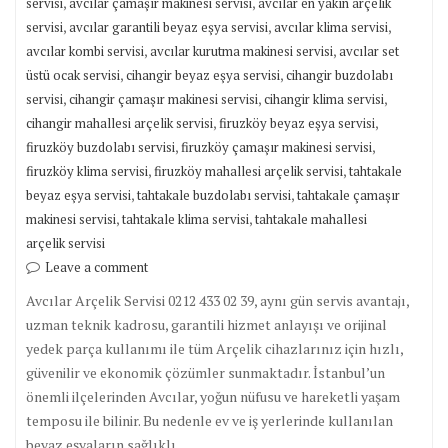
,
,
servisi
avcılar çamaşır makinesi servisi
avcılar en yakın arçelik
,
,
,
servisi
avcılar garantili beyaz eşya servisi
avcılar klima servisi
,
,
avcılar kombi servisi
avcılar kurutma makinesi servisi
avcılar set
,
,
üstü ocak servisi
cihangir beyaz eşya servisi
cihangir buzdolabı
,
,
,
servisi
cihangir çamaşır makinesi servisi
cihangir klima servisi
,
,
cihangir mahallesi arçelik servisi
firuzköy beyaz eşya servisi
,
,
firuzköy buzdolabı servisi
firuzköy çamaşır makinesi servisi
,
,
firuzköy klima servisi
firuzköy mahallesi arçelik servisi
tahtakale
,
,
beyaz eşya servisi
tahtakale buzdolabı servisi
tahtakale çamaşır
,
,
makinesi servisi
tahtakale klima servisi
tahtakale mahallesi
arçelik servisi
Leave a comment
Avcılar Arçelik Servisi 0212 433 02 39, aynı gün servis avantajı,
uzman teknik kadrosu, garantili hizmet anlayışı ve orijinal
yedek parça kullanımı ile tüm Arçelik cihazlarınız için hızlı,
güvenilir ve ekonomik çözümler sunmaktadır. İstanbul’un
önemli ilçelerinden Avcılar, yoğun nüfusu ve hareketli yaşam
temposu ile bilinir. Bu nedenle ev ve iş yerlerinde kullanılan
beyaz eşyaların sağlıklı…