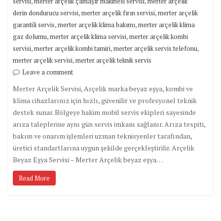
,
,
servisi
merter arçelik çamaşır makinesi servisi
merter arçelik
,
,
derin dondurucu servisi
merter arçelik fırın servisi
merter arçelik
,
,
garantili servis
merter arçelik klima bakımı
merter arçelik klima
,
,
gaz dolumu
merter arçelik klima servisi
merter arçelik kombi
,
,
,
servisi
merter arçelik kombi tamiri
merter arçelik servis telefonu
,
merter arçelik servisi
merter arçelik teknik servis
Leave a comment
Merter Arçelik Servisi, Arçelik marka beyaz eşya, kombi ve
klima cihazlarınız için hızlı, güvenilir ve profesyonel teknik
destek sunar. Bölgeye hakim mobil servis ekipleri sayesinde
arıza taleplerine aynı gün servis imkanı sağlanır. Arıza tespiti,
bakım ve onarım işlemleri uzman teknisyenler tarafından,
üretici standartlarına uygun şekilde gerçekleştirilir. Arçelik
Beyaz Eşya Servisi – Merter Arçelik beyaz eşya…
Read More