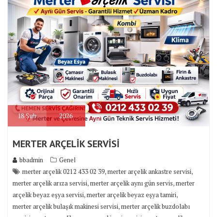
18
Şub
2026
MERTER ARÇELİK SERVİSİ
bbadmin
Genel
,
,
merter arçelik 0212 433 02 39
merter arçelik ankastre servisi
,
,
merter arçelik arıza servisi
merter arçelik aynı gün servis
merter
,
,
arçelik beyaz eşya servisi
merter arçelik beyaz eşya tamiri
,
merter arçelik bulaşık makinesi servisi
merter arçelik buzdolabı