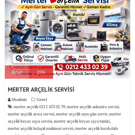
18
Şub
2026
MERTER ARÇELİK SERVİSİ
bbadmin
Genel
,
,
merter arçelik 0212 433 02 39
merter arçelik ankastre servisi
,
,
merter arçelik arıza servisi
merter arçelik aynı gün servis
merter
,
,
arçelik beyaz eşya servisi
merter arçelik beyaz eşya tamiri
,
merter arçelik bulaşık makinesi servisi
merter arçelik buzdolabı