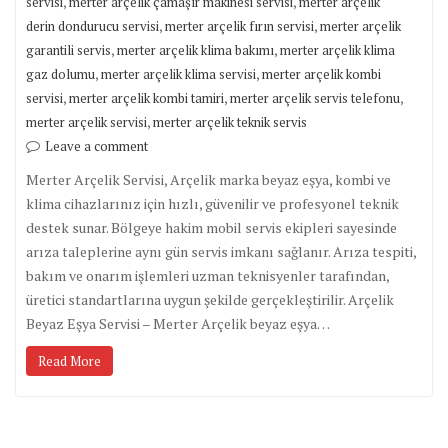
,
,
servisi
merter arçelik çamaşır makinesi servisi
merter arçelik
,
,
derin dondurucu servisi
merter arçelik fırın servisi
merter arçelik
,
,
garantili servis
merter arçelik klima bakımı
merter arçelik klima
,
,
gaz dolumu
merter arçelik klima servisi
merter arçelik kombi
,
,
,
servisi
merter arçelik kombi tamiri
merter arçelik servis telefonu
,
merter arçelik servisi
merter arçelik teknik servis
Leave a comment
Merter Arçelik Servisi, Arçelik marka beyaz eşya, kombi ve
klima cihazlarınız için hızlı, güvenilir ve profesyonel teknik
destek sunar. Bölgeye hakim mobil servis ekipleri sayesinde
arıza taleplerine aynı gün servis imkanı sağlanır. Arıza tespiti,
bakım ve onarım işlemleri uzman teknisyenler tarafından,
üretici standartlarına uygun şekilde gerçekleştirilir. Arçelik
Beyaz Eşya Servisi – Merter Arçelik beyaz eşya…
Read More