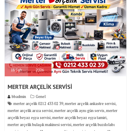
18
Şub
2026
MERTER ARÇELİK SERVİSİ
bbadmin
Genel
,
,
merter arçelik 0212 433 02 39
merter arçelik ankastre servisi
,
,
merter arçelik arıza servisi
merter arçelik aynı gün servis
merter
,
,
arçelik beyaz eşya servisi
merter arçelik beyaz eşya tamiri
,
merter arçelik bulaşık makinesi servisi
merter arçelik buzdolabı