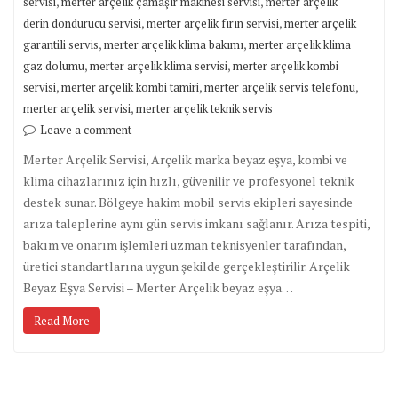
,
,
servisi
merter arçelik çamaşır makinesi servisi
merter arçelik
,
,
derin dondurucu servisi
merter arçelik fırın servisi
merter arçelik
,
,
garantili servis
merter arçelik klima bakımı
merter arçelik klima
,
,
gaz dolumu
merter arçelik klima servisi
merter arçelik kombi
,
,
,
servisi
merter arçelik kombi tamiri
merter arçelik servis telefonu
,
merter arçelik servisi
merter arçelik teknik servis
Leave a comment
Merter Arçelik Servisi, Arçelik marka beyaz eşya, kombi ve
klima cihazlarınız için hızlı, güvenilir ve profesyonel teknik
destek sunar. Bölgeye hakim mobil servis ekipleri sayesinde
arıza taleplerine aynı gün servis imkanı sağlanır. Arıza tespiti,
bakım ve onarım işlemleri uzman teknisyenler tarafından,
üretici standartlarına uygun şekilde gerçekleştirilir. Arçelik
Beyaz Eşya Servisi – Merter Arçelik beyaz eşya…
Read More