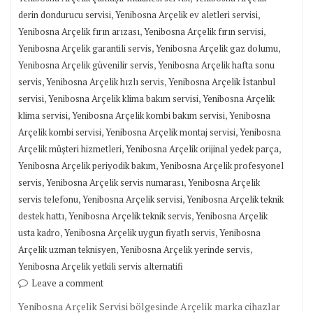
,
,
derin dondurucu servisi
Yenibosna Arçelik ev aletleri servisi
,
,
Yenibosna Arçelik fırın arızası
Yenibosna Arçelik fırın servisi
,
,
Yenibosna Arçelik garantili servis
Yenibosna Arçelik gaz dolumu
,
Yenibosna Arçelik güvenilir servis
Yenibosna Arçelik hafta sonu
,
,
servis
Yenibosna Arçelik hızlı servis
Yenibosna Arçelik İstanbul
,
,
servisi
Yenibosna Arçelik klima bakım servisi
Yenibosna Arçelik
,
,
klima servisi
Yenibosna Arçelik kombi bakım servisi
Yenibosna
,
,
Arçelik kombi servisi
Yenibosna Arçelik montaj servisi
Yenibosna
,
,
Arçelik müşteri hizmetleri
Yenibosna Arçelik orijinal yedek parça
,
Yenibosna Arçelik periyodik bakım
Yenibosna Arçelik profesyonel
,
,
servis
Yenibosna Arçelik servis numarası
Yenibosna Arçelik
,
,
servis telefonu
Yenibosna Arçelik servisi
Yenibosna Arçelik teknik
,
,
destek hattı
Yenibosna Arçelik teknik servis
Yenibosna Arçelik
,
,
usta kadro
Yenibosna Arçelik uygun fiyatlı servis
Yenibosna
,
,
Arçelik uzman teknisyen
Yenibosna Arçelik yerinde servis
Yenibosna Arçelik yetkili servis alternatifi
Leave a comment
Yenibosna Arçelik Servisi bölgesinde Arçelik marka cihazlar