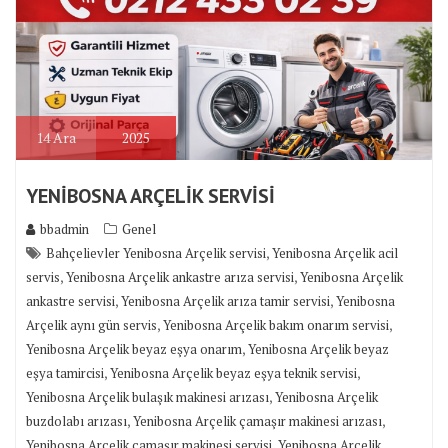
14
Ara
2025
YENİBOSNA ARÇELİK SERVİSİ
bbadmin
Genel
,
Bahçelievler Yenibosna Arçelik servisi
Yenibosna Arçelik acil
,
,
servis
Yenibosna Arçelik ankastre arıza servisi
Yenibosna Arçelik
,
,
ankastre servisi
Yenibosna Arçelik arıza tamir servisi
Yenibosna
,
,
Arçelik aynı gün servis
Yenibosna Arçelik bakım onarım servisi
,
Yenibosna Arçelik beyaz eşya onarım
Yenibosna Arçelik beyaz
,
,
eşya tamircisi
Yenibosna Arçelik beyaz eşya teknik servisi
,
Yenibosna Arçelik bulaşık makinesi arızası
Yenibosna Arçelik
,
,
buzdolabı arızası
Yenibosna Arçelik çamaşır makinesi arızası
,
Yenibosna Arçelik çamaşır makinesi servisi
Yenibosna Arçelik