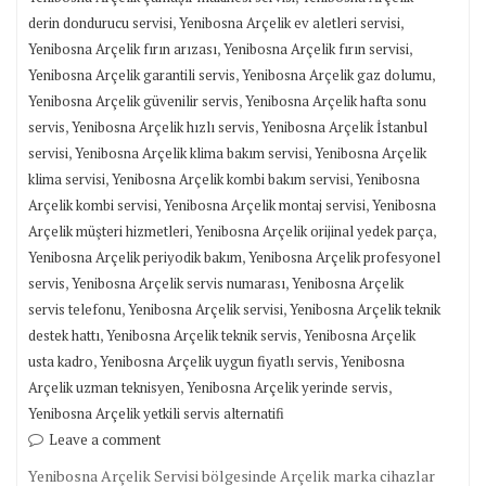
,
,
derin dondurucu servisi
Yenibosna Arçelik ev aletleri servisi
,
,
Yenibosna Arçelik fırın arızası
Yenibosna Arçelik fırın servisi
,
,
Yenibosna Arçelik garantili servis
Yenibosna Arçelik gaz dolumu
,
Yenibosna Arçelik güvenilir servis
Yenibosna Arçelik hafta sonu
,
,
servis
Yenibosna Arçelik hızlı servis
Yenibosna Arçelik İstanbul
,
,
servisi
Yenibosna Arçelik klima bakım servisi
Yenibosna Arçelik
,
,
klima servisi
Yenibosna Arçelik kombi bakım servisi
Yenibosna
,
,
Arçelik kombi servisi
Yenibosna Arçelik montaj servisi
Yenibosna
,
,
Arçelik müşteri hizmetleri
Yenibosna Arçelik orijinal yedek parça
,
Yenibosna Arçelik periyodik bakım
Yenibosna Arçelik profesyonel
,
,
servis
Yenibosna Arçelik servis numarası
Yenibosna Arçelik
,
,
servis telefonu
Yenibosna Arçelik servisi
Yenibosna Arçelik teknik
,
,
destek hattı
Yenibosna Arçelik teknik servis
Yenibosna Arçelik
,
,
usta kadro
Yenibosna Arçelik uygun fiyatlı servis
Yenibosna
,
,
Arçelik uzman teknisyen
Yenibosna Arçelik yerinde servis
Yenibosna Arçelik yetkili servis alternatifi
Leave a comment
Yenibosna Arçelik Servisi bölgesinde Arçelik marka cihazlar