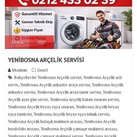
14
Ara
2025
YENİBOSNA ARÇELİK SERVİSİ
bbadmin
Genel
,
Bahçelievler Yenibosna Arçelik servisi
Yenibosna Arçelik acil
,
,
servis
Yenibosna Arçelik ankastre arıza servisi
Yenibosna Arçelik
,
,
ankastre servisi
Yenibosna Arçelik arıza tamir servisi
Yenibosna
,
,
Arçelik aynı gün servis
Yenibosna Arçelik bakım onarım servisi
,
Yenibosna Arçelik beyaz eşya onarım
Yenibosna Arçelik beyaz
,
,
eşya tamircisi
Yenibosna Arçelik beyaz eşya teknik servisi
,
Yenibosna Arçelik bulaşık makinesi arızası
Yenibosna Arçelik
,
,
buzdolabı arızası
Yenibosna Arçelik çamaşır makinesi arızası
,
Yenibosna Arçelik çamaşır makinesi servisi
Yenibosna Arçelik