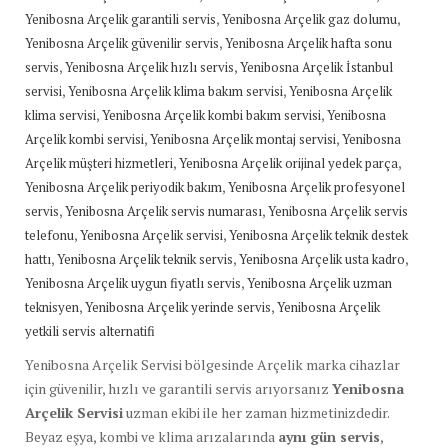
,
,
Yenibosna Arçelik garantili servis
Yenibosna Arçelik gaz dolumu
,
Yenibosna Arçelik güvenilir servis
Yenibosna Arçelik hafta sonu
,
,
servis
Yenibosna Arçelik hızlı servis
Yenibosna Arçelik İstanbul
,
,
servisi
Yenibosna Arçelik klima bakım servisi
Yenibosna Arçelik
,
,
klima servisi
Yenibosna Arçelik kombi bakım servisi
Yenibosna
,
,
Arçelik kombi servisi
Yenibosna Arçelik montaj servisi
Yenibosna
,
,
Arçelik müşteri hizmetleri
Yenibosna Arçelik orijinal yedek parça
,
Yenibosna Arçelik periyodik bakım
Yenibosna Arçelik profesyonel
,
,
servis
Yenibosna Arçelik servis numarası
Yenibosna Arçelik servis
,
,
telefonu
Yenibosna Arçelik servisi
Yenibosna Arçelik teknik destek
,
,
,
hattı
Yenibosna Arçelik teknik servis
Yenibosna Arçelik usta kadro
,
Yenibosna Arçelik uygun fiyatlı servis
Yenibosna Arçelik uzman
,
,
teknisyen
Yenibosna Arçelik yerinde servis
Yenibosna Arçelik
yetkili servis alternatifi
Yenibosna Arçelik Servisi bölgesinde Arçelik marka cihazlar
için güvenilir, hızlı ve garantili servis arıyorsanız
Yenibosna
Arçelik Servisi
uzman ekibi ile her zaman hizmetinizdedir.
Beyaz eşya, kombi ve klima arızalarında
aynı gün servis
,