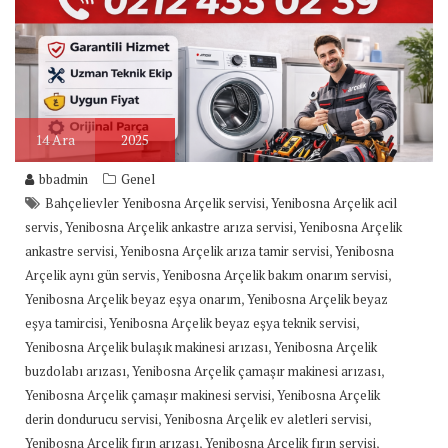
14
Ara
2025
bbadmin
Genel
,
Bahçelievler Yenibosna Arçelik servisi
Yenibosna Arçelik acil
,
,
servis
Yenibosna Arçelik ankastre arıza servisi
Yenibosna Arçelik
,
,
ankastre servisi
Yenibosna Arçelik arıza tamir servisi
Yenibosna
,
,
Arçelik aynı gün servis
Yenibosna Arçelik bakım onarım servisi
,
Yenibosna Arçelik beyaz eşya onarım
Yenibosna Arçelik beyaz
,
,
eşya tamircisi
Yenibosna Arçelik beyaz eşya teknik servisi
,
Yenibosna Arçelik bulaşık makinesi arızası
Yenibosna Arçelik
,
,
buzdolabı arızası
Yenibosna Arçelik çamaşır makinesi arızası
,
Yenibosna Arçelik çamaşır makinesi servisi
Yenibosna Arçelik
,
,
derin dondurucu servisi
Yenibosna Arçelik ev aletleri servisi
,
,
Yenibosna Arçelik fırın arızası
Yenibosna Arçelik fırın servisi