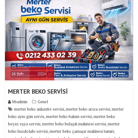
18
Şub
2026
MERTER BEKO SERVİSİ
bbadmin
Genel
,
,
merter beko ankastre servisi
merter beko arıza servisi
merter
,
,
beko aynı gün servis
merter beko bakım servisi
merter beko
,
,
beyaz eşya servisi
merter beko bulaşık makinesi servisi
merter
,
,
beko buzdolabı servisi
merter beko çamaşır makinesi tamiri