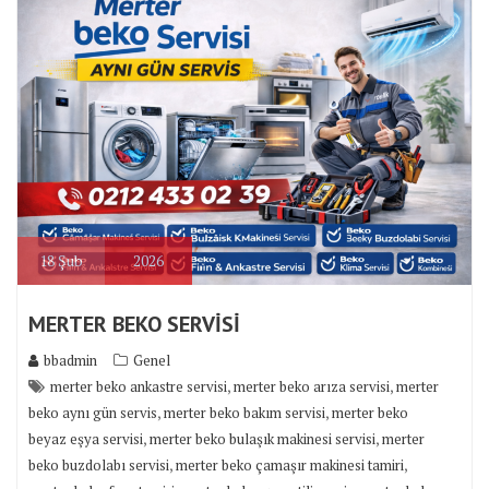
18
Şub
2026
MERTER BEKO SERVİSİ
bbadmin
Genel
,
,
merter beko ankastre servisi
merter beko arıza servisi
merter
,
,
beko aynı gün servis
merter beko bakım servisi
merter beko
,
,
beyaz eşya servisi
merter beko bulaşık makinesi servisi
merter
,
,
beko buzdolabı servisi
merter beko çamaşır makinesi tamiri