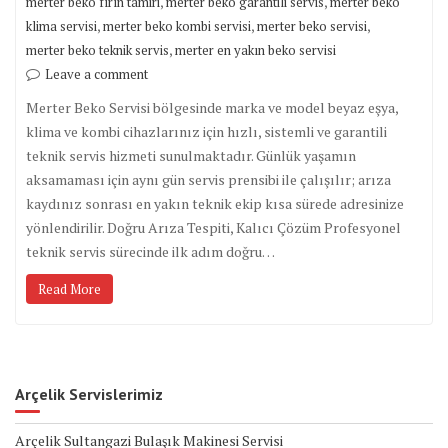
,
,
merter beko fırın tamiri
merter beko garantili servis
merter beko
,
,
,
klima servisi
merter beko kombi servisi
merter beko servisi
,
merter beko teknik servis
merter en yakın beko servisi
Leave a comment
Merter Beko Servisi bölgesinde marka ve model beyaz eşya,
klima ve kombi cihazlarınız için hızlı, sistemli ve garantili
teknik servis hizmeti sunulmaktadır. Günlük yaşamın
aksamaması için aynı gün servis prensibi ile çalışılır; arıza
kaydınız sonrası en yakın teknik ekip kısa sürede adresinize
yönlendirilir. Doğru Arıza Tespiti, Kalıcı Çözüm Profesyonel
teknik servis sürecinde ilk adım doğru…
Read More
Arçelik Servislerimiz
Arçelik Sultangazi Bulaşık Makinesi Servisi