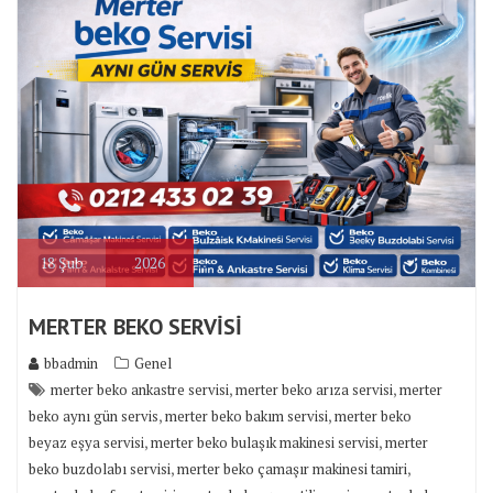
18
Şub
2026
MERTER BEKO SERVİSİ
bbadmin
Genel
,
,
merter beko ankastre servisi
merter beko arıza servisi
merter
,
,
beko aynı gün servis
merter beko bakım servisi
merter beko
,
,
beyaz eşya servisi
merter beko bulaşık makinesi servisi
merter
,
,
beko buzdolabı servisi
merter beko çamaşır makinesi tamiri