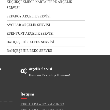
KÜÇÜKÇEKMECE KARTALTEPE ARÇELİK
SERVİSİ
SEFAKÖY ARÇELİK SERVİSİ
AVCILAR ARÇELİK SERVİSİ
ESENYURT ARÇELİK SERVİSİ
BAHÇEŞEHİR ALTUS SERVİSİ
BAHÇEŞEHİR BEKO SERVİSİ
n
Arçelik Servisi
Evinizin Teknoloji Uzmanı!
İletişim
TIKLA ARA – 0 212 433 02 39
TIKLA ARA – 0 553 295 29 58