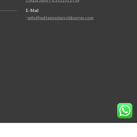
E-Mail
:
info@sultangaziarcelikservis.com