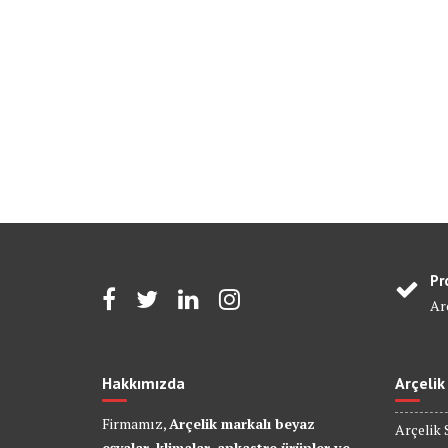
Pr
Arç
Hakkımızda
Arçelik
Firmamız,
Arçelik markalı beyaz
Arçelik 
eşyalar, klimalar, ankastre ürünler ve