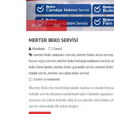
18
Şub
2026
MERTER BEKO SERVİSİ
bbadmin
Genel
,
merter beko ankastre servisi
merter beko arıza servisi
,
,
beyaz eşya servisi
merter beko bulaşık makinesi servisi
m
,
,
beko fırın tamiri
merter beko garantili servis
merter beko 
,
teknik servis
merter en yakın beko servisi
Leave a comment
Merter Beko Servisi bölgesinde marka ve model beyaz eş
teknik servis hizmeti sunulmaktadır. Günlük yaşamın a
sonrası en yakın teknik ekip kısa sürede adresinize y
servis sürecinde ilk adım doğru…