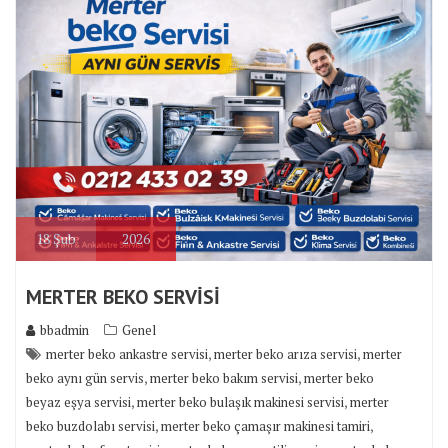
18
Şub
2026
MERTER BEKO SERVİSİ
bbadmin
Genel
,
,
merter beko ankastre servisi
merter beko arıza servisi
merter
,
,
beko aynı gün servis
merter beko bakım servisi
merter beko
,
,
beyaz eşya servisi
merter beko bulaşık makinesi servisi
merter
,
,
beko buzdolabı servisi
merter beko çamaşır makinesi tamiri