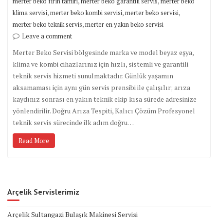
,
,
merter beko fırın tamiri
merter beko garantili servis
merter beko
,
,
,
klima servisi
merter beko kombi servisi
merter beko servisi
,
merter beko teknik servis
merter en yakın beko servisi
Leave a comment
Merter Beko Servisi bölgesinde marka ve model beyaz eşya,
klima ve kombi cihazlarınız için hızlı, sistemli ve garantili
teknik servis hizmeti sunulmaktadır. Günlük yaşamın
aksamaması için aynı gün servis prensibi ile çalışılır; arıza
kaydınız sonrası en yakın teknik ekip kısa sürede adresinize
yönlendirilir. Doğru Arıza Tespiti, Kalıcı Çözüm Profesyonel
teknik servis sürecinde ilk adım doğru…
Read More
Arçelik Servislerimiz
Arçelik Sultangazi Bulaşık Makinesi Servisi